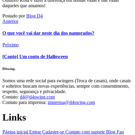
Outubro Rosa e fazer a diferença em nossas vidas e nas vidas
daqueles que amamos!
Postado por
Blog D4
Anterior
O que você vai dar neste dia dos namorados?
Próximo
[Conto] Um conto de Halloween
D4swing.
Somos uma rede social para swingers (Troca de casais), onde casais
e solteiros buscam novas experiências, sempre com consentimento,
respeito, segurança e privacidade.
Contato:
d4@d4swing.com
Contato para imprensa:
imprensa@d4swing.com
Links
Página inicial
Entrar
Cadastre-se
Contato com suporte
Blog
Faq