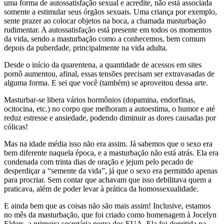
uma forma de autossatisfação sexual e acredite, não está associada
somente a estimular seus órgãos sexuais. Uma criança por exemplo,
sente prazer ao colocar objetos na boca, a chamada masturbação
rudimentar. A autossatisfação está presente em todos os momentos
da vida, sendo a masturbação como a conhecemos, bem comum
depois da puberdade, principalmente na vida adulta.
Desde o início da quarentena, a quantidade de acessos em sites
pornô aumentou, afinal, essas tensões precisam ser extravasadas de
alguma forma. E sei que você (também) se aproveitou dessa arte.
Masturbar-se libera vários hormônios (dopamina, endorfinas,
ocitocina, etc.) no corpo que melhoram a autoestima, o humor e até
reduz estresse e ansiedade, podendo diminuir as dores causadas por
cólicas!
Mas na idade média isso não era assim. Já sabemos que o sexo era
bem diferente naquela época, e a masturbação não está atrás. Ela era
condenada com trinta dias de oração e jejum pelo pecado de
desperdiçar a “semente da vida”, já que o sexo era permitido apenas
para procriar. Sem contar que achavam que isso debilitava quem a
praticava, além de poder levar à prática da homossexualidade.
E ainda bem que as coisas não são mais assim! Inclusive, estamos
no mês da masturbação, que foi criado como homenagem à Jocelyn
Elders, a primeira secretária negra dos EUA. Ela foi demitida na