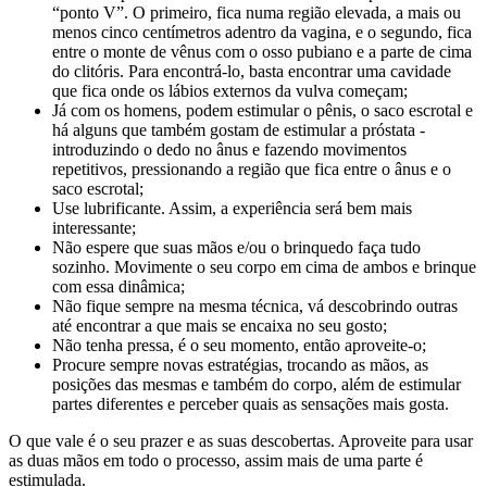
“ponto V”. O primeiro, fica numa região elevada, a mais ou
menos cinco centímetros adentro da vagina, e o segundo, fica
entre o monte de vênus com o osso pubiano e a parte de cima
do clitóris. Para encontrá-lo, basta encontrar uma cavidade
que fica onde os lábios externos da vulva começam;
Já com os homens, podem estimular o pênis, o saco escrotal e
há alguns que também gostam de estimular a próstata -
introduzindo o dedo no ânus e fazendo movimentos
repetitivos, pressionando a região que fica entre o ânus e o
saco escrotal;
Use lubrificante. Assim, a experiência será bem mais
interessante;
Não espere que suas mãos e/ou o brinquedo faça tudo
sozinho. Movimente o seu corpo em cima de ambos e brinque
com essa dinâmica;
Não fique sempre na mesma técnica, vá descobrindo outras
até encontrar a que mais se encaixa no seu gosto;
Não tenha pressa, é o seu momento, então aproveite-o;
Procure sempre novas estratégias, trocando as mãos, as
posições das mesmas e também do corpo, além de estimular
partes diferentes e perceber quais as sensações mais gosta.
O que vale é o seu prazer e as suas descobertas. Aproveite para usar
as duas mãos em todo o processo, assim mais de uma parte é
estimulada.