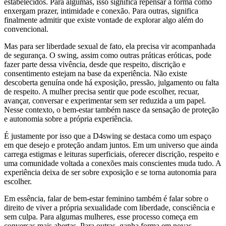
estabelecidos. Para algumas, isso significa repensar a forma como
enxergam prazer, intimidade e conexão. Para outras, significa
finalmente admitir que existe vontade de explorar algo além do
convencional.
Mas para ser liberdade sexual de fato, ela precisa vir acompanhada
de segurança. O swing, assim como outras práticas eróticas, pode
fazer parte dessa vivência, desde que respeito, discrição e
consentimento estejam na base da experiência. Não existe
descoberta genuína onde há exposição, pressão, julgamento ou falta
de respeito. A mulher precisa sentir que pode escolher, recuar,
avançar, conversar e experimentar sem ser reduzida a um papel.
Nesse contexto, o bem-estar também nasce da sensação de proteção
e autonomia sobre a própria experiência.
É justamente por isso que a D4swing se destaca como um espaço
em que desejo e proteção andam juntos. Em um universo que ainda
carrega estigmas e leituras superficiais, oferecer discrição, respeito e
uma comunidade voltada a conexões mais conscientes muda tudo. A
experiência deixa de ser sobre exposição e se torna autonomia para
escolher.
Em essência, falar de bem-estar feminino também é falar sobre o
direito de viver a própria sexualidade com liberdade, consciência e
sem culpa. Para algumas mulheres, esse processo começa em
conversas mais abertas. Para outras, ganha forma em novas