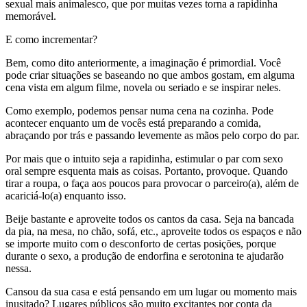
sexual mais animalesco, que por muitas vezes torna a rapidinha
memorável.
E como incrementar?
Bem, como dito anteriormente, a imaginação é primordial. Você
pode criar situações se baseando no que ambos gostam, em alguma
cena vista em algum filme, novela ou seriado e se inspirar neles.
Como exemplo, podemos pensar numa cena na cozinha. Pode
acontecer enquanto um de vocês está preparando a comida,
abraçando por trás e passando levemente as mãos pelo corpo do par.
Por mais que o intuito seja a rapidinha, estimular o par com sexo
oral sempre esquenta mais as coisas. Portanto, provoque. Quando
tirar a roupa, o faça aos poucos para provocar o parceiro(a), além de
acariciá-lo(a) enquanto isso.
Beije bastante e aproveite todos os cantos da casa. Seja na bancada
da pia, na mesa, no chão, sofá, etc., aproveite todos os espaços e não
se importe muito com o desconforto de certas posições, porque
durante o sexo, a produção de endorfina e serotonina te ajudarão
nessa.
Cansou da sua casa e está pensando em um lugar ou momento mais
inusitado? Lugares públicos são muito excitantes por conta da