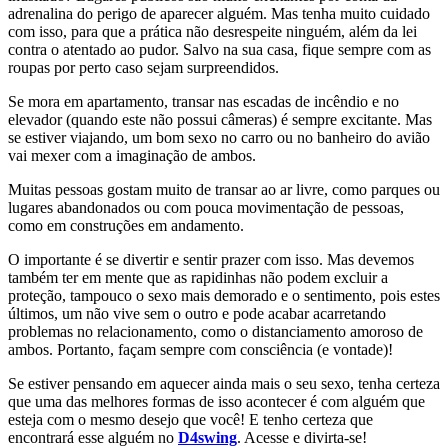
adrenalina do perigo de aparecer alguém. Mas tenha muito cuidado
com isso, para que a prática não desrespeite ninguém, além da lei
contra o atentado ao pudor. Salvo na sua casa, fique sempre com as
roupas por perto caso sejam surpreendidos.
Se mora em apartamento, transar nas escadas de incêndio e no
elevador (quando este não possui câmeras) é sempre excitante. Mas
se estiver viajando, um bom sexo no carro ou no banheiro do avião
vai mexer com a imaginação de ambos.
Muitas pessoas gostam muito de transar ao ar livre, como parques ou
lugares abandonados ou com pouca movimentação de pessoas,
como em construções em andamento.
O importante é se divertir e sentir prazer com isso. Mas devemos
também ter em mente que as rapidinhas não podem excluir a
proteção, tampouco o sexo mais demorado e o sentimento, pois estes
últimos, um não vive sem o outro e pode acabar acarretando
problemas no relacionamento, como o distanciamento amoroso de
ambos. Portanto, façam sempre com consciência (e vontade)!
Se estiver pensando em aquecer ainda mais o seu sexo, tenha certeza
que uma das melhores formas de isso acontecer é com alguém que
esteja com o mesmo desejo que você! E tenho certeza que
encontrará esse alguém no
D4swing
. Acesse e divirta-se!