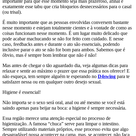
importante para que esse momento seja mais prazeroso, afinal é
exatamente esse tabu que cria bloqueios desnecessários para o casal
(ou trisal).
É muito importante que as pessoas envolvidas conversem bastante
nesse momento e estejam totalmente cientes e à vontade de como as
coisas funcionam nesse momento. É um lugar muito delicado que
pode acabar machucando se não for feito com cuidado. E nesse
caso, feedbacks antes e durante o ato são essenciais, podendo
inclusive parar o ato se não for bom para ambos. Sabemos que é
óbvio, mas é sempre bom lembrar que não é não!
Mas antes de chegar o tão aguardado dia, veja algumas dicas para
relaxar e sentir ao máximo o prazer que essa prática nos oferece! E
não esqueça, tem sempre alguém te esperando no
D4swing
para te
satisfazer nessa ou em qualquer outro desejo sexual.
Higiene é essencial!
Não importa se o sexo será oral, anal ou até mesmo se você está
saindo apenas para beijar na boca: a higiene é sempre necessária.
Essa região merece uma atenção especial no processo de
higienização. A famosa “chuca” serve para limpar o intestino.
Sempre utilizando materiais próprios, esse processo evita que algo
desagradável possa acontecer na cama, mas, se acontecer, não faça