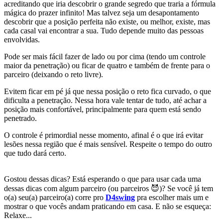
acreditando que iria descobrir o grande segredo que traria a fórmula
mágica do prazer infinito! Mas talvez seja um desapontamento
descobrir que a posição perfeita não existe, ou melhor, existe, mas
cada casal vai encontrar a sua. Tudo depende muito das pessoas
envolvidas.
Pode ser mais fácil fazer de lado ou por cima (tendo um controle
maior da penetração) ou ficar de quatro e também de frente para o
parceiro (deixando o reto livre).
Evitem ficar em pé já que nessa posição o reto fica curvado, o que
dificulta a penetração. Nessa hora vale tentar de tudo, até achar a
posição mais confortável, principalmente para quem está sendo
penetrado.
O controle é primordial nesse momento, afinal é o que irá evitar
lesões nessa região que é mais sensível. Respeite o tempo do outro
que tudo dará certo.
Gostou dessas dicas? Está esperando o que para usar cada uma
dessas dicas com algum parceiro (ou parceiros 😈)? Se você já tem
o(a) seu(a) parceiro(a) corre pro
D4swing
pra escolher mais um e
mostrar o que vocês andam praticando em casa. E não se esqueça:
Relaxe...