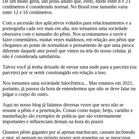
De um modo geral, um pênis adulto que, ereto, mede entre 8 e 23
centímetros é considerado normal. No Brasil esse tamanho varia
entre 12 e 16 centímetros.
Com a ascensão dos aplicativos voltados para relacionamentos e a
pornografia cada vez mais em alta, nos tornamos uma sociedade
obsessiva com o tamanho do pênis. Nos acostumamos a ouvir e
fazer comentários, muitas vezes maldosos, em relação aos pênis que
chegamos ao ponto de normalizar o pensamento de que uma piroca
diferente daquele ator pornô que vimos na tela do nosso celular, já
não é considerada satisfatória.
Talvez você já tenha deixado de enviar uma nude para a parceira (ou
parceiro) por se sentir constrangido em relação a isso.
Nos tornamos uma sociedade falocêntrica... Mas estamos em 2021,
portanto, já passou da hora de entendermos que não se deve falar ou
julgar o corpo do outro.
Aqui no nosso blog já falamos diversas vezes que sexo não se
resume a pênis e a penetração. Coisas como toque, beijo, carinho e
masturbação são exemplos de práticas que são extremamente
importantes e influenciam demais na hora do prazer.
Quantos pênis gigantes por aí apenas machucam, causam incômodo
e pior, só pensam no próprio prazer sem respeitar ou se preocupar