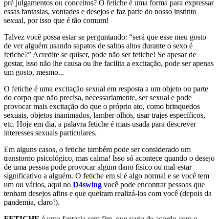
pré julgamentos ou conceitos? O fetiche é uma forma para expressar
essas fantasias, vontades e desejos e faz parte do nosso instinto
sexual, por isso que é tão comum!
Talvez você possa estar se perguntando: “será que esse meu gosto
de ver alguém usando sapatos de saltos altos durante o sexo é
fetiche?” Acredite se quiser, pode não ser fetiche! Se apesar de
gostar, isso não lhe causa ou lhe facilita a excitação, pode ser apenas
um gosto, mesmo...
O fetiche é uma excitação sexual em resposta a um objeto ou parte
do corpo que não precisa, necessariamente, ser sexual e pode
provocar mais excitação do que o próprio ato, como brinquedos
sexuais, objetos inanimados, lamber olhos, usar trajes específicos,
etc. Hoje em dia, a palavra fetiche é mais usada para descrever
interesses sexuais particulares.
Em alguns casos, o fetiche também pode ser considerado um
transtorno psicológico, mas calma! Isso só acontece quando o desejo
de uma pessoa pode provocar algum dano físico ou mal-estar
significativo a alguém. O fetiche em si é algo normal e se você tem
um ou vários, aqui no
D4swing
você pode encontrar pessoas que
tenham desejos afins e que queiram realizá-los com você (depois da
pandemia, claro!).
FETICHE
é uma fantasia sem fim, que varia de acordo com o