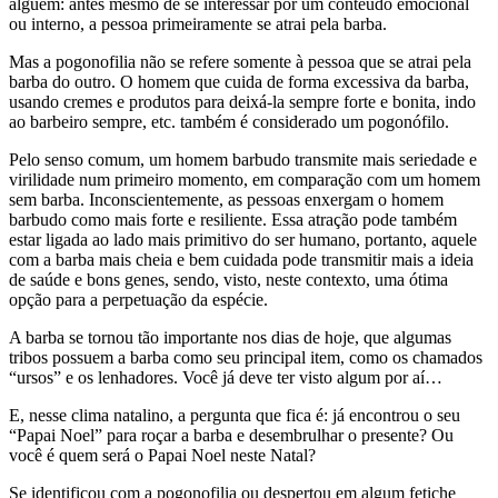
alguém: antes mesmo de se interessar por um conteúdo emocional
ou interno, a pessoa primeiramente se atrai pela barba.
Mas a pogonofilia não se refere somente à pessoa que se atrai pela
barba do outro. O homem que cuida de forma excessiva da barba,
usando cremes e produtos para deixá-la sempre forte e bonita, indo
ao barbeiro sempre, etc. também é considerado um pogonófilo.
Pelo senso comum, um homem barbudo transmite mais seriedade e
virilidade num primeiro momento, em comparação com um homem
sem barba. Inconscientemente, as pessoas enxergam o homem
barbudo como mais forte e resiliente. Essa atração pode também
estar ligada ao lado mais primitivo do ser humano, portanto, aquele
com a barba mais cheia e bem cuidada pode transmitir mais a ideia
de saúde e bons genes, sendo, visto, neste contexto, uma ótima
opção para a perpetuação da espécie.
A barba se tornou tão importante nos dias de hoje, que algumas
tribos possuem a barba como seu principal item, como os chamados
“ursos” e os lenhadores. Você já deve ter visto algum por aí…
E, nesse clima natalino, a pergunta que fica é: já encontrou o seu
“Papai Noel” para roçar a barba e desembrulhar o presente? Ou
você é quem será o Papai Noel neste Natal?
Se identificou com a pogonofilia ou despertou em algum fetiche