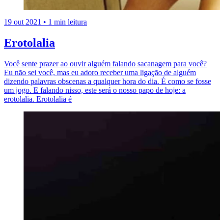
19 out 2021
•
1 min leitura
Erotolalia
Você sente prazer ao ouvir alguém falando sacanagem para você?
Eu não sei você, mas eu adoro receber uma ligação de alguém
dizendo palavras obscenas a qualquer hora do dia. É como se fosse
um jogo. E falando nisso, este será o nosso papo de hoje: a
erotolalia. Erotolalia é