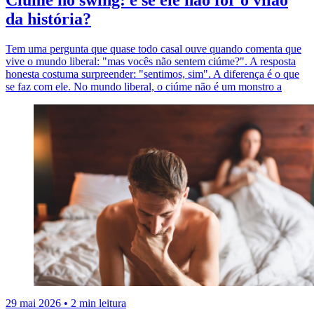
da história?
Tem uma pergunta que quase todo casal ouve quando comenta que
vive o mundo liberal: "mas vocês não sentem ciúme?". A resposta
honesta costuma surpreender: "sentimos, sim". A diferença é o que
se faz com ele. No mundo liberal, o ciúme não é um monstro a
29 mai 2026
•
2 min leitura