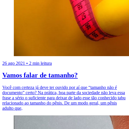
26 ago 2021
•
2 min leitura
Vamos falar de tamanho?
Você com certeza já deve ter ouvido por aí que “tamanho não é
documento” certo? Na prática, boa parte da sociedade não leva essa
frase a sério o suficiente para deixar de lado esse tão conhecido tabu
relacionado ao tamanho do pênis. De um modo geral, um pênis
adulto que,