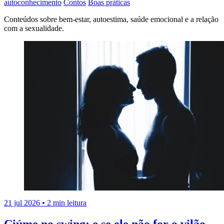
autoconhecimento
Contos
Boas práticas
Conteúdos sobre bem-estar, autoestima, saúde emocional e a relação
com a sexualidade.
21 jul 2026
•
2 min leitura
Ciúme no swing: e se ele não for o vilão