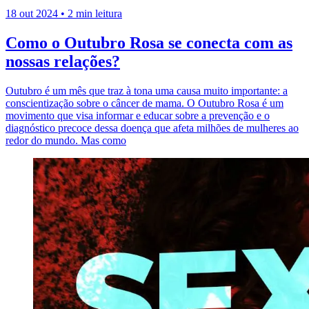
18 out 2024
•
2 min leitura
Como o Outubro Rosa se conecta com as
nossas relações?
Outubro é um mês que traz à tona uma causa muito importante: a
conscientização sobre o câncer de mama. O Outubro Rosa é um
movimento que visa informar e educar sobre a prevenção e o
diagnóstico precoce dessa doença que afeta milhões de mulheres ao
redor do mundo. Mas como