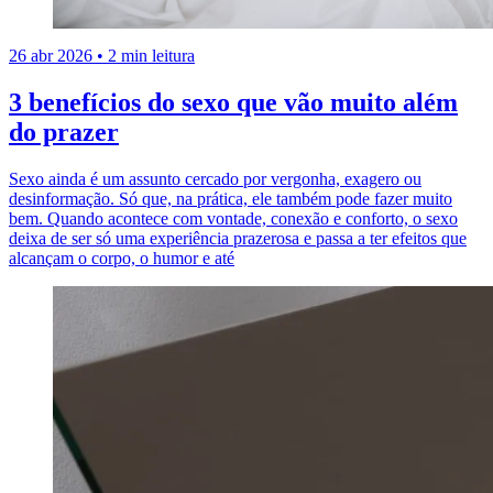
26 abr 2026
•
2 min leitura
3 benefícios do sexo que vão muito além
do prazer
Sexo ainda é um assunto cercado por vergonha, exagero ou
desinformação. Só que, na prática, ele também pode fazer muito
bem. Quando acontece com vontade, conexão e conforto, o sexo
deixa de ser só uma experiência prazerosa e passa a ter efeitos que
alcançam o corpo, o humor e até