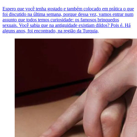
Espero que você tenha gostado e também colocado em prática o que
foi discutido na última semana, porque dessa vez, vamos entrar num
assunto que todos temos curiosidade: os famosos brinquedos
sexuais. Você sabia que na antiguidade existiam dildos? Pois é. Há
alguns anos, foi encontrado, na região da Turquia,