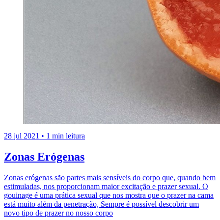
28 jul 2021
•
1 min leitura
Zonas Erógenas
Zonas erógenas são partes mais sensíveis do corpo que, quando bem
estimuladas, nos proporcionam maior excitação e prazer sexual. O
gouinage é uma prática sexual que nos mostra que o prazer na cama
está muito além da penetração, Sempre é possível descobrir um
novo tipo de prazer no nosso corpo