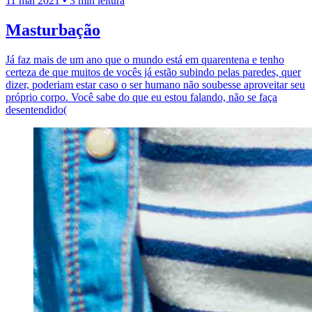
11 mai 2021
•
3 min leitura
Masturbação
Já faz mais de um ano que o mundo está em quarentena e tenho
certeza de que muitos de vocês já estão subindo pelas paredes, quer
dizer, poderiam estar caso o ser humano não soubesse aproveitar seu
próprio corpo. Você sabe do que eu estou falando, não se faça
desentendido(